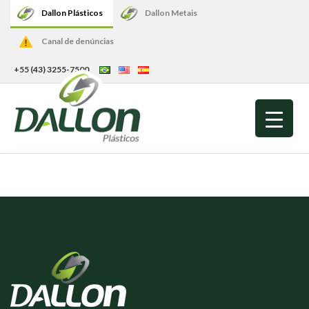
Dallon Plásticos
Dallon Metais
Canal de denúncias
+55 (43) 3255-7500