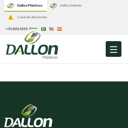
Dallon Plásticos
Dallon Metais
Canal de denúncias
+55 (43) 3255-7500