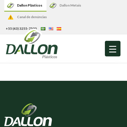
Dallon Plásticos
Dallon Metais
Canal de denúncias
+55 (43) 3255-7500