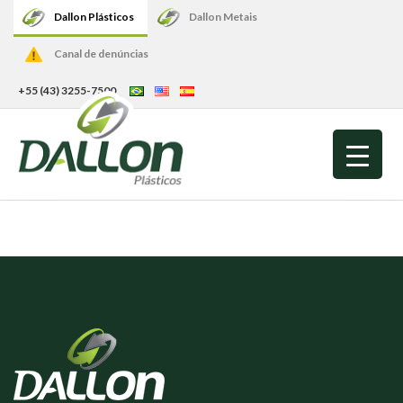
Dallon Plásticos
Dallon Metais
Canal de denúncias
+55 (43) 3255-7500