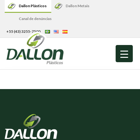
Dallon Plásticos
Dallon Metais
Canal de denúncias
+55 (43) 3255-7500