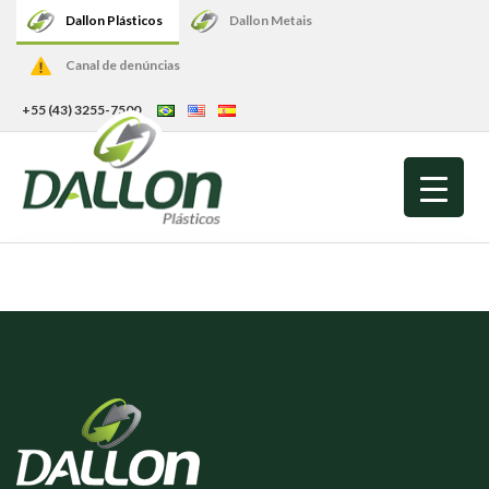
Dallon Plásticos
Dallon Metais
Canal de denúncias
+55 (43) 3255-7500