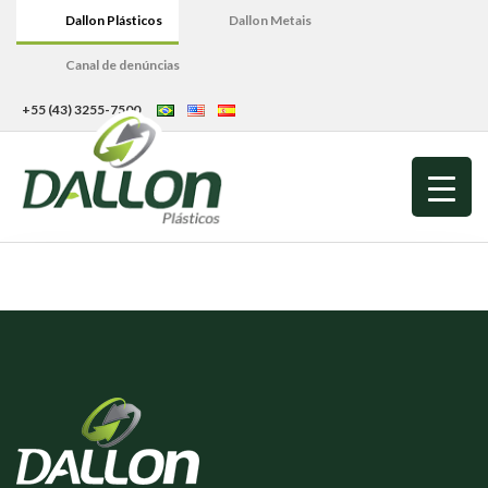
Dallon Plásticos
Dallon Metais
Canal de denúncias
+55 (43) 3255-7500