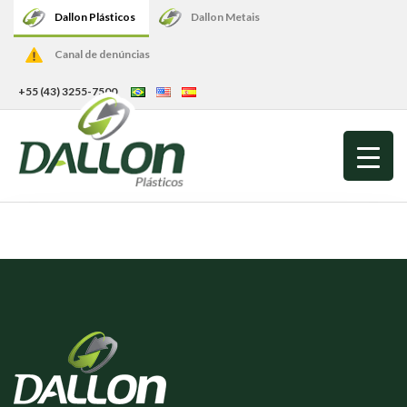
Dallon Plásticos
Dallon Metais
Canal de denúncias
+55 (43) 3255-7500