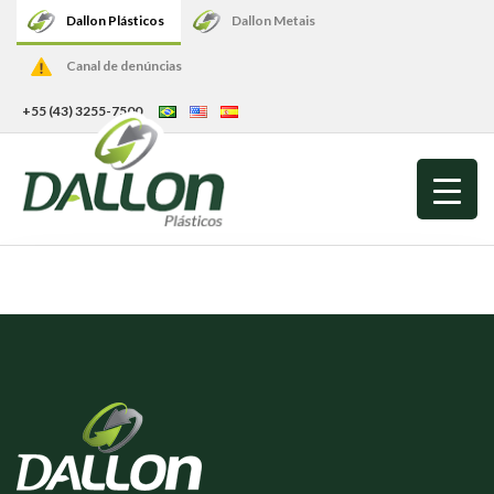
Dallon Plásticos
Dallon Metais
Canal de denúncias
+55 (43) 3255-7500