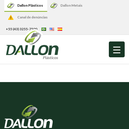
Dallon Plásticos
Dallon Metais
Canal de denúncias
+55 (43) 3255-7500