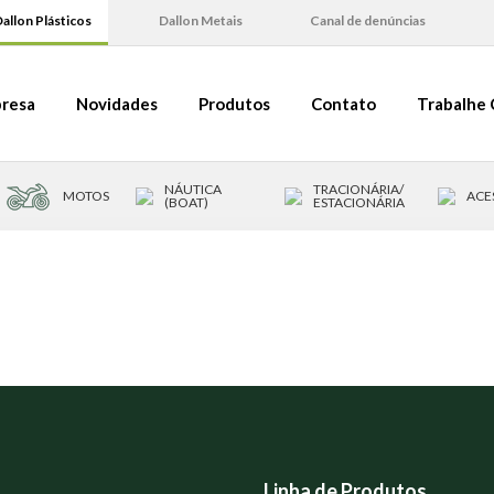
allon Plásticos
Dallon Metais
Canal de denúncias
resa
Novidades
Produtos
Contato
Trabalhe
NÁUTICA
TRACIONÁRIA/
MOTOS
ACE
(BOAT)
ESTACIONÁRIA
Linha de Produtos