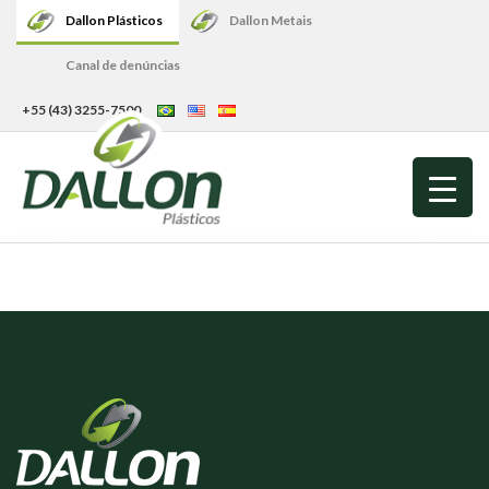
Dallon Plásticos
Dallon Metais
Canal de denúncias
+55 (43) 3255-7500