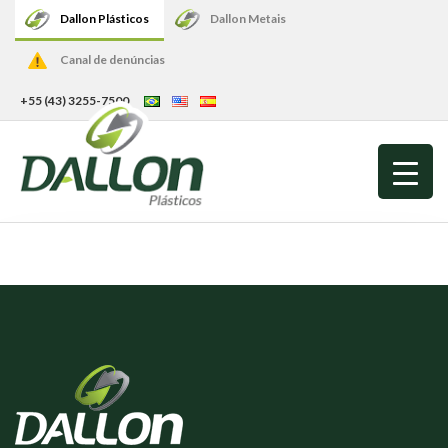
Dallon Plásticos
Dallon Metais
Canal de denúncias
+55 (43) 3255-7500