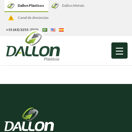
Dallon Plásticos
Dallon Metais
Canal de denúncias
+55 (43) 3255-7500