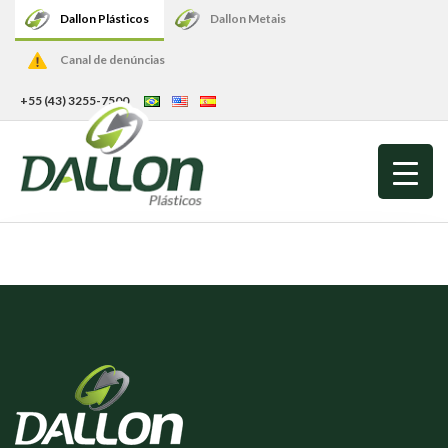
Dallon Plásticos
Dallon Metais
Canal de denúncias
+55 (43) 3255-7500