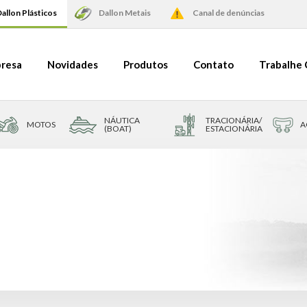
allon Plásticos
Dallon Metais
Canal de denúncias
resa
Novidades
Produtos
Contato
Trabalhe
NÁUTICA
TRACIONÁRIA/
MOTOS
A
(BOAT)
ESTACIONÁRIA