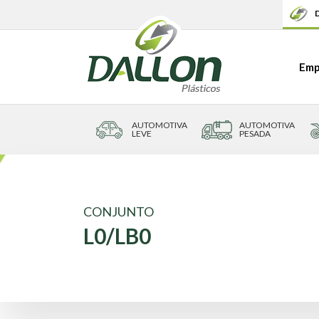
D
Emp
AUTOMOTIVA
AUTOMOTIVA
LEVE
PESADA
CONJUNTO
L0/LB0