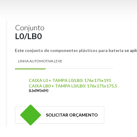
Conjunto
L0/LB0
Este
conjunto de componentes plásticos para bateria
se apli
LINHA AUTOMOTIVA LEVE
CAIXA L0 + TAMPA L0/LB0: 176x175x191
CAIXA LB0 + TAMPA L0/LB0: 176x175x175,5
(L)x(W)x(H)
SOLICITAR ORÇAMENTO